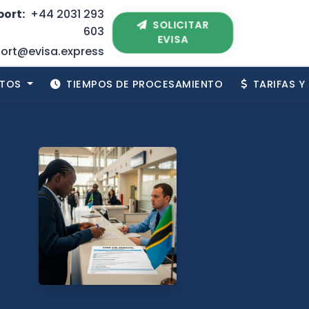
ort:
+44 2031 293
SOLICITAR
603
EVISA
ort@evisa.express
ITOS
TIEMPOS DE PROCESAMIENTO
TARIFAS Y