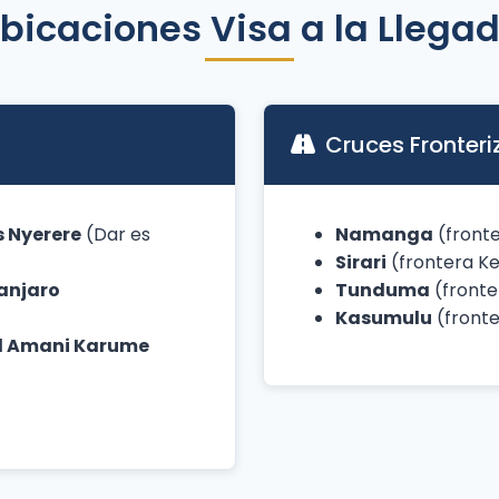
bicaciones Visa a la Llega
Cruces Fronteri
s Nyerere
(Dar es
Namanga
(fronte
Sirari
(frontera Ke
manjaro
Tunduma
(fronte
Kasumulu
(fronte
id Amani Karume