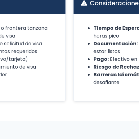
Consideracione
 o frontera tanzana
Tiempo de Espera
de visa
horas pico
 solicitud de visa
Documentación:
tos requeridos
estar listos
ivo/tarjeta)
Pago:
Efectivo en 
miento de visa
Riesgo de Rechaz
der
Barreras Idiomát
desafiante