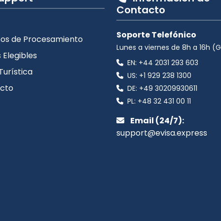
Contacto
Soporte Telefónico
os de Procesamiento
Lunes a viernes de 8h a 16h 
 Elegibles
EN:
+44 2031 293 603
Turística
US:
+1 929 238 1300
cto
DE:
+49 30209930611
PL:
+48 32 431 00 11
Email (24/7):
support@evisa.express