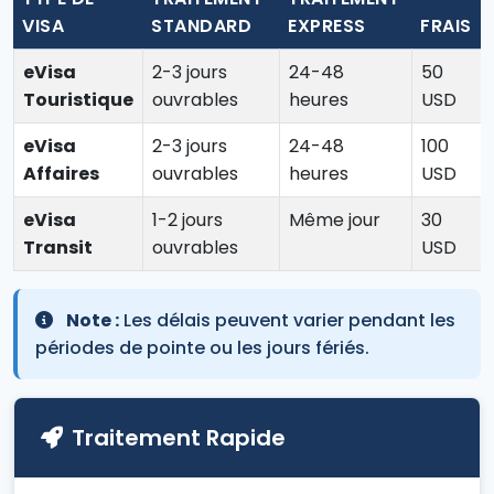
VISA
STANDARD
EXPRESS
FRAIS
eVisa
2-3 jours
24-48
50
Touristique
ouvrables
heures
USD
eVisa
2-3 jours
24-48
100
Affaires
ouvrables
heures
USD
eVisa
1-2 jours
Même jour
30
Transit
ouvrables
USD
Note :
Les délais peuvent varier pendant les
périodes de pointe ou les jours fériés.
Traitement Rapide