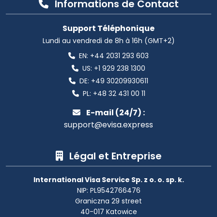
Informations de Contact
Support Téléphonique
Lundi au vendredi de 8h à 16h (GMT+2)
EN:
+44 2031 293 603
US:
+1 929 238 1300
DE:
+49 30209930611
PL:
+48 32 431 00 11
E-mail (24/7) :
support@evisa.express
Légal et Entreprise
International Visa Service Sp. z o. o. sp. k.
NIP: PL9542766476
Graniczna 29 street
40-017 Katowice