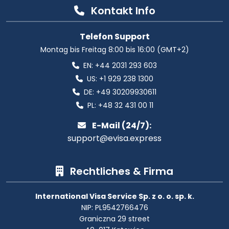
Kontakt Info
Telefon Support
Montag bis Freitag 8:00 bis 16:00 (GMT+2)
EN:
+44 2031 293 603
US:
+1 929 238 1300
DE:
+49 30209930611
PL:
+48 32 431 00 11
E-Mail (24/7):
support@evisa.express
Rechtliches & Firma
International Visa Service Sp. z o. o. sp. k.
NIP: PL9542766476
Graniczna 29 street